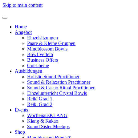
Skip to main content
Home
Angebot
Einzelsitzungen
Paare & Kleine Gruppen
Mindblossom Bowls
Bowl Verleih
Business Offers
Gutscheine
Ausbildungen
Holistic Sound Practitioner
Sound & Relaxation Practitioner
Sound & Cacao Ritual Practitioner
Einzelunterricht Crystal Bowls
Reiki Grad 1
Reiki Grad 2
Events
WochenausKLANG
Klang & Kakao
Sound Sister Meetups
Shop
Mindblossom Bowls®